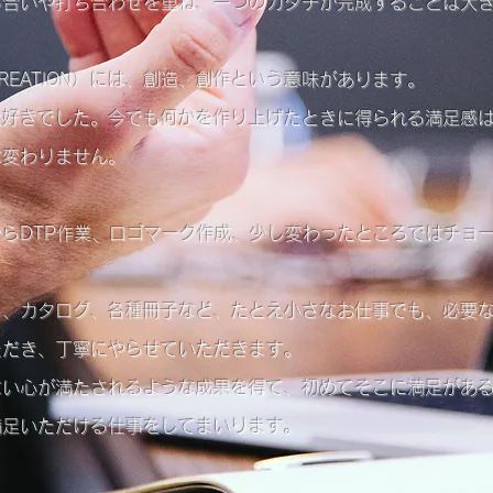
し合いや打ち合わせを重ね、一つのカタチが完成することは大
REATION）には、創造、創作という意味があります。
大好きでした。今でも何かを作り上げたときに得られる満足感
は変わりません。
らDTP作業、ロゴマーク作成、少し変わったところではチョ
ト、カタログ、各種冊子など、たとえ小さなお仕事でも、必要
ただき、丁寧にやらせていただきます。
ない心が満たされるような成果を得て、初めてそこに満足があ
満足いただける仕事をしてまいります。