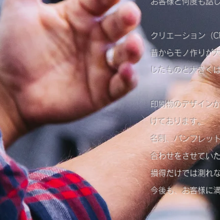
お客様と何度も話
クリエーション（C
昔からモノ作りが
じたものと大きく
印刷物のデザインか
けております。
名刺、パンフレッ
合わせをさせてい
損得だけでは測れ
今後も、お客様に