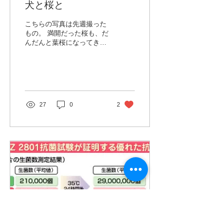
犬と桜と
こちらの写真は先週撮った
もの。 満開だった桜も、だ
んだんと葉桜になってきま
したね。 今年も桜の下での
宴会は出来ませんでした
が、犬の散歩をしながらそ
れなりに桜の美しさは堪能
しました。 それにしてもあ
っという間に4月に突入で
27
0
2
すね。...