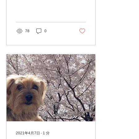
ント早いもんです。 今年は
近くの小学校さんや幼稚園
さんなど、ちょうど創立50
周年のところが多く、記念
誌や横断幕など、弊社もい
78
0
くつか協力させていただき
ました。...
2021年4月7日
∙
1
分